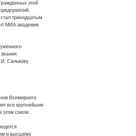
агражденных этой
предприятий.
о стал тринадцатым
ент МИА академик
луженного
 звания
.И. Салькову
еном Всемирного
яет все крупнейшие
 этом союзе.
ведется
иям и высшему