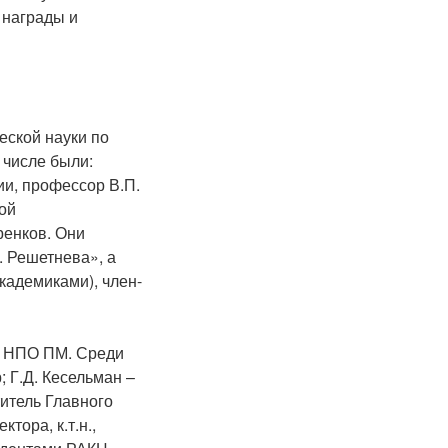
 награды и
еской науки по
 числе были:
ии, профессор В.П.
ой
ренков. Они
 Решетнева», а
кадемиками), член-
е НПО ПМ. Среди
; Г.Д. Кесельман –
титель Главного
тора, к.т.н.,