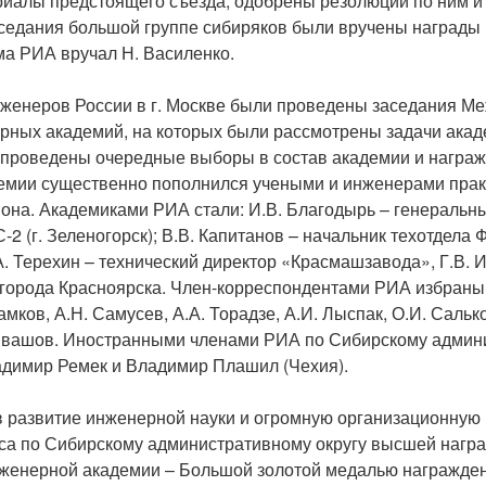
иалы предстоящего съезда, одобрены резолюции по ним и
аседания большой группе сибиряков были вручены награды 
ма РИА вручал Н. Василенко.
нженеров России в г. Москве были проведены заседания М
рных академий, на которых были рассмотрены задачи ака
 проведены очередные выборы в состав академии и награж
емии существенно пополнился учеными и инженерами прак
иона. Академиками РИА стали: И.В. Благодырь – генеральн
2 (г. Зеленогорск); В.В. Капитанов – начальник техотдел
А. Терехин – технический директор «Красмашзавода», Г.В. И
 города Красноярска. Член-корреспондентами РИА избраны
амков, А.Н. Самусев, А.А. Торадзе, А.И. Лыспак, О.И. Салько
. Ивашов. Иностранными членами РИА по Сибирскому адми
адимир Ремек и Владимир Плашил (Чехия).
в развитие инженерной науки и огромную организационную 
са по Сибирскому административному округу высшей нагр
енерной академии – Большой золотой медалью награжден