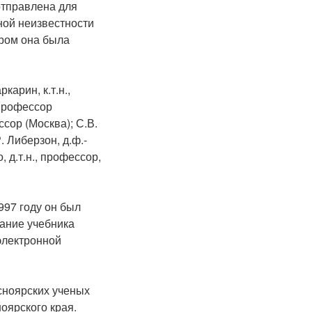
 отправлена для
ной неизвестности
ором она была
карин, к.т.н.,
 профессор
ссор (Москва); С.В.
Р. Либерзон, д.ф.-
 д.т.н., профессор,
997 году он был
дание учебника
электронной
сноярских ученых
оярского края.