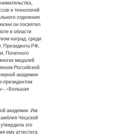
нимательства,
сов и технологий
льного отделения
жизни он посвятил
боте в области
вом наград, среди
, Президента РФ,
я, Почетного
многих медалей
леном Российской
нерной академии
це-президентом
а», «Большая
ой академии. Им
ссамблея Чешской
утвердила это
ия ему аттестата