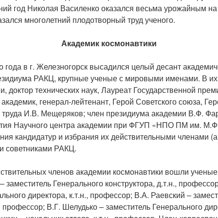
ний год Николая Василенко оказался весьма урожайным на
азался многолетний плодотворный труд ученого.
Академик космонавтики
 года в г. Железногорск высадился целый десант академич
езидиума РАКЦ, крупные ученые с мировыми именами. В их
, доктор технических наук, Лауреат Государственной прем
академик, генерал-лейтенант, Герой Советского союза, Гер
 труда И.В. Мещеряков; член президиума академии В.Ф. Фа
тия Научного центра академии при ФГУП «НПО ПМ им. М.Ф.
ния кандидатур и избрания их действительными членами (а
и советниками РАКЦ.
йствительных членов академии космонавтики вошли учены
– заместитель Генерального конструктора, д.т.н., профессор
льного директора, к.т.н., профессор; В.А. Раевский – замес
., профессор; В.Г. Шелудько – заместитель Генерального дирек