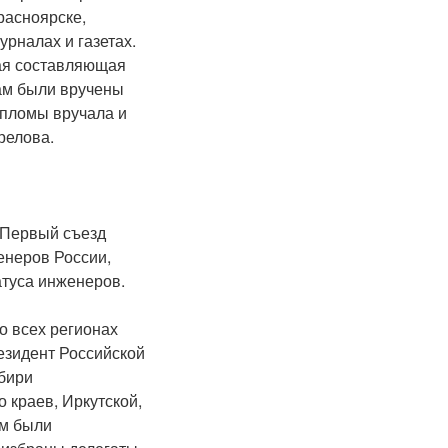
расноярске,
урналах и газетах.
ная составляющая
там были вручены
пломы вручала и
релова.
 Первый съезд
енеров России,
атуса инженеров.
о всех регионах
езидент Российской
бири
 краев, Иркутской,
ем были