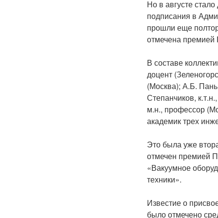
Но в августе стало
подписания в Адми
прошли еще полтора
отмечена премией 
В составе коллектив
доцент (Зеленогорск
(Москва); А.Б. Пань
Степанчиков, к.т.н.
м.н., профессор (М
академик трех инж
Это была уже втора
отмечен премией Пр
«Вакуумное оборуд
техники».
Известие о присво
было
отмечено сре