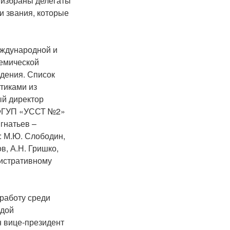
 избраны делегаты
и звания, которые
еждународной и
демической
дения. Список
тиками из
ый директор
а ФГУП «УССТ №2»
гнатьев –
: М.Ю. Слободин,
в, А.Н. Гришко,
нистративному
работу среди
адой
 вице-президент