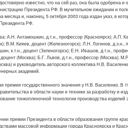
 достоверно известно, что на сей раз, она была одобрена и
нистрацию Президента РФ. В мучительном ожидании и пол
 месяца и, наконец, 5 октября 2003 года издан указ, в кот
Президента РФ.
а: А.Н. Антамошкин, д.т.н., профессор (Красноярск); А.П. Кар
); В.М. Кияев, доцент (Железногорск); Л.Н. Логинов, д.э.н.,
шин, к.т.н., доцент (Зеленогорск); Е.Н. Ивашов, д.т.н., профе
, доцент (Москва); Б.Г. Львов, д.т.н., профессор (Москва); М.
осква) и руководитель авторского коллектива Н.В. Василенко,
енерных академий.
я премия государственного значения у Н.В. Василенко. В 1
авительства в области науки и техники за разработку и из
ование тонкопленочной технологии производства изделий 
ении премии Президента в области образования группе кра
дствами массовой информации города Красноярска и Красн