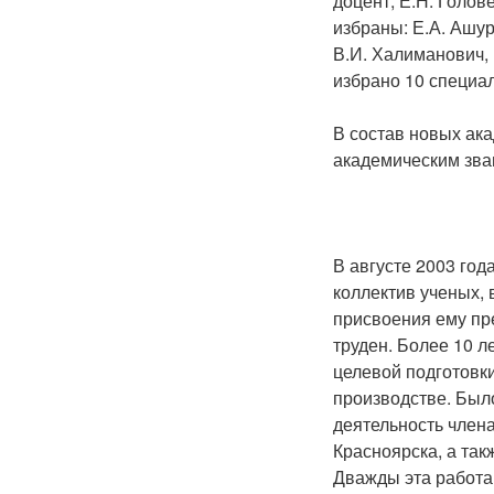
доцент; Е.Н. Голов
избраны: Е.А. Ашур
В.И. Халиманович,
избрано 10 специа
В состав новых ака
академическим зва
В августе 2003 год
коллектив ученых,
присвоения ему пр
труден. Более 10 л
целевой подготовк
производстве. Был
деятельность члена
Красноярска, а так
Дважды эта работа