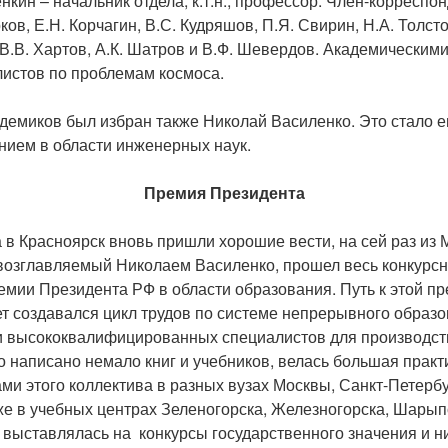
енкин – начальник отдела, к.т.н., профессор. Член-корресп
ков, Е.Н. Корчагин, В.С. Кудряшов, П.Я. Свирин, Н.А. Толст
 В.В. Хартов, А.К. Шатров и В.Ф. Шевердов. Академическим
листов по проблемам космоса.
демиков был избран также Николай Василенко. Это стало е
нием в области инженерных наук.
Премия Президента
а в Красноярск вновь пришли хорошие вести, на сей раз из
 возглавляемый Николаем Василенко, прошел весь конкурсн
емии Президента РФ в области образования. Путь к этой пр
ет создавался цикл трудов по системе непрерывного образ
и высококвалифицированных специалистов для производст
о написано немало книг и учебников, велась большая практ
ми этого коллектива в разных вузах Москвы, Санкт-Петербу
же в учебных центрах Зеленогорска, Железногорска, Шарып
 выставлялась на конкурсы государственного значения и ни