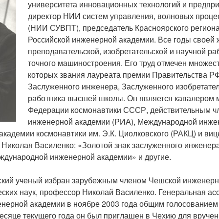
университета инновационных технологий и предпри
директор НИИ систем управления, волновых процес
(НИИ СУВПТ), председатель Красноярского региона
Российской инженерной академии. Все годы своей 
преподавательской, изобретательской и научной ра
точного машиностроения. Его труд отмечен множест
которых звания лауреата премии Правительства РФ
Заслуженного инженера, Заслуженного изобретател
работника высшей школы. Он является кавалером 
Федерации космонавтики СССР, действительным ч
инженерной академии (РИА), Международной инже
академии космонавтики им. Э.К. Циолковского (РАКЦ) и ви
 Николая Василенко: «Золотой знак заслуженного инженер
ждународной инженерной академии» и другие.
кий ученый избран зарубежным членом Чешской инженерн
ческих наук, профессор Николай Василенко. Генеральная а
нерной академии в ноябре 2003 года общим голосованием 
есяце текущего года он был приглашен в Чехию для вручен