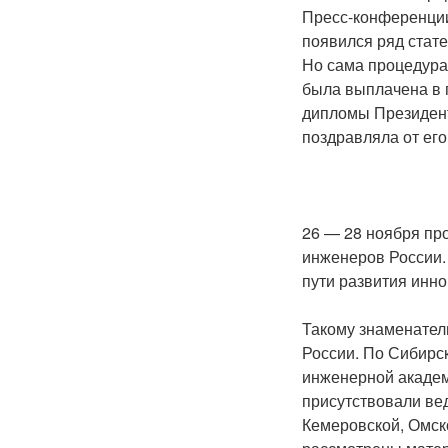
Пресс-конференции
появился ряд стате
Но сама процедура
была выплачена в 
дипломы Президент
поздравляла от ег
26 — 28 ноября пр
инженеров России.
пути развития инно
Такому знаменател
России. По Сибирс
инженерной акаде
присутствовали вед
Кемеровской, Омско