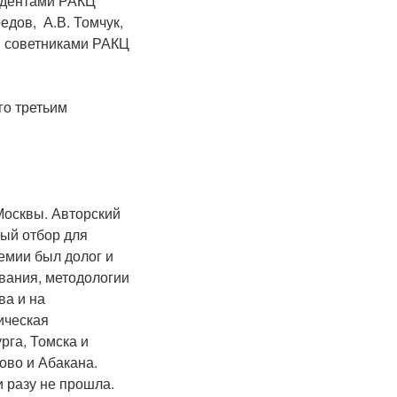
ондентами РАКЦ
оедов, А.В. Томчук,
и советниками РАКЦ
го третьим
 Москвы. Авторский
ый отбор для
емии был долог и
ования, методологии
ва и на
ическая
рга, Томска и
ово и Абакана.
 разу не прошла.