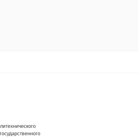
олитехнического
 государственного