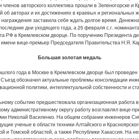
 членов авторского коллектива прошли в Зеленогорске и К
й об авторах и их достижениях в краевых и региональных ж
 награждения заставила себя ждать долгое время. Денеж
последние дни уходящего года, а 25 февраля с.г. номинан
а РФ в Кремлевском дворце. По поручению Президента ди
о имени вице-премьер Председателя Правительства Н.Я. Ка
Большая золотая медаль
ошлого года в Москве в Кремлевском дворце был проведен
 Съезд обозначил актуальные проблемы консолидации инж
вационной политики, интеллектуальной собственности и ст
ьному событию предшествовала организационная работа в
кому административному округу работу возглавлял вице-пр
мии Николай Василенко. На общем собрании инженеров Си
ущие ученые в области техники Алтайского и Красноярского
й и Томской областей, а также Республики Хакассия. На н