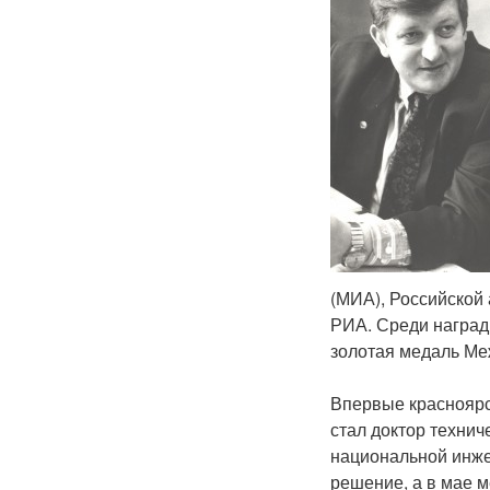
(МИА), Российской 
РИА. Среди наград
золотая медаль Ме
Впервые красноярс
стал доктор техни
национальной инже
решение, а в мае м