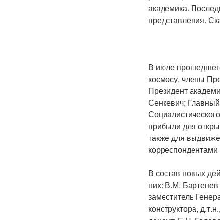
академика. Послед
представления. Ск
В июле прошедшего
космосу, члены Пр
Президент академии
Сенкевич; Главный 
Социалистического
прибыли для откры
также для выдвиже
корреспондентами 
В состав новых де
них: В.М. Бартенев 
заместитель Генера
конструктора, д.т.н