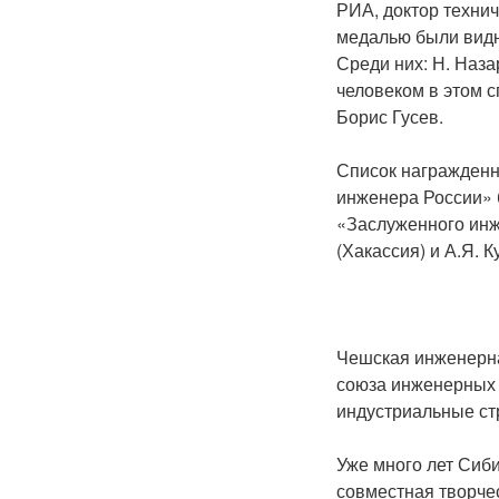
РИА, доктор техни
медалью были видн
Среди них: Н. Наза
человеком в этом 
Борис Гусев.
Список награжденн
инженера России» 
«Заслуженного инж
(Хакассия) и А.Я. К
Чешская инженерна
союза инженерных 
индустриальные ст
Уже много лет Сиб
совместная творче