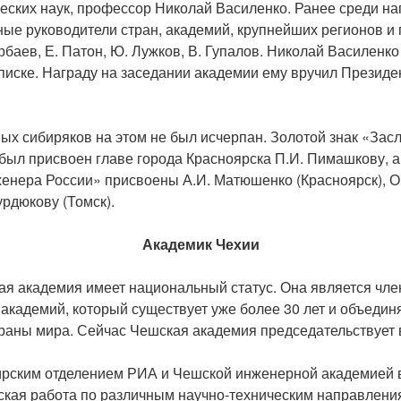
ческих наук, профессор Николай Василенко. Ранее среди н
ые руководители стран, академий, крупнейших регионов и 
рбаев, Е. Патон, Ю. Лужков, В. Гупалов. Николай Василенк
списке. Награду на заседании академии ему вручил Презид
ых сибиряков на этом не был исчерпан. Золотой знак «Зас
был присвоен главе города Красноярска П.И. Пимашкову, а
енера России» присвоены А.И. Матюшенко (Красноярск), О
урдюкову (Томск).
Академик Чехии
я академия имеет национальный статус. Она является чл
академий, который существует уже более 30 лет и объедин
раны мира. Сейчас Чешская академия председательствует в
ирским отделением РИА и Чешской инженерной академией 
ская работа по различным научно-техническим направлен