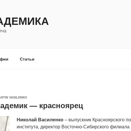
АДЕМИКА
ича
афии
Статьи
NTIN VASILENKO
кадемик — красноярец
Николай Василенко
– выпускник Красноярского п
института, директор Восточно-Сибирского филиала